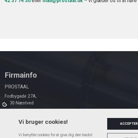
42 37 74 30
eller
mail@prostaal.dk
– vi glæder os til at høre 
Firmainfo
PROSTAAL
Fodbygade 27A,
4700 Næstved
Vi bruger cookies!
ACCEPTER
Vi benytter cookies for at give dig den bedst