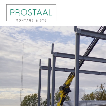
Gå
til
hovedindhold