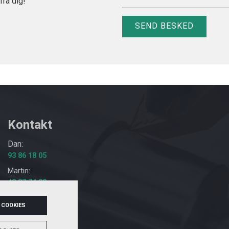
fra dig!
Kontakt
Dan:
93 86 18 05
Martin:
42 37 74 30
Email:
 COOKIES
mail@prostaal.dk