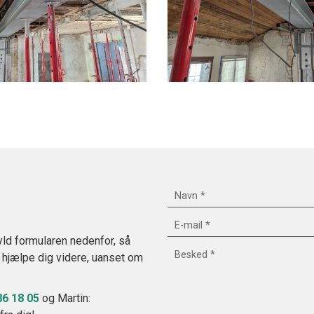
yld formularen nedenfor, så
 at hjælpe dig videre, uanset om
86 18 05
og Martin: