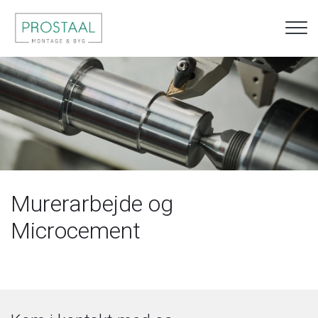
Gå
til
hovedindhold
Murerarbejde og
Microcement